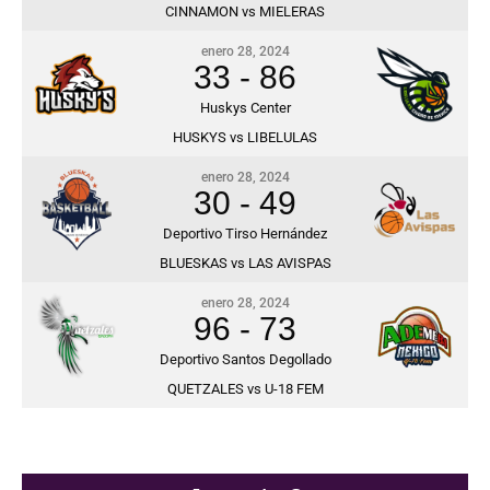
CINNAMON vs MIELERAS
enero 28, 2024
33
-
86
Huskys Center
HUSKYS vs LIBELULAS
enero 28, 2024
30
-
49
Deportivo Tirso Hernández
BLUESKAS vs LAS AVISPAS
enero 28, 2024
96
-
73
Deportivo Santos Degollado
QUETZALES vs U-18 FEM