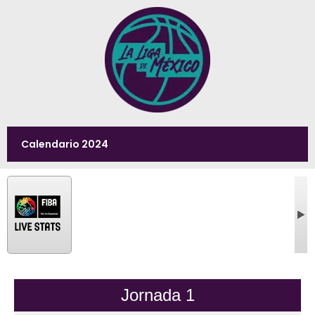
Calendario 2024
Jornada 1