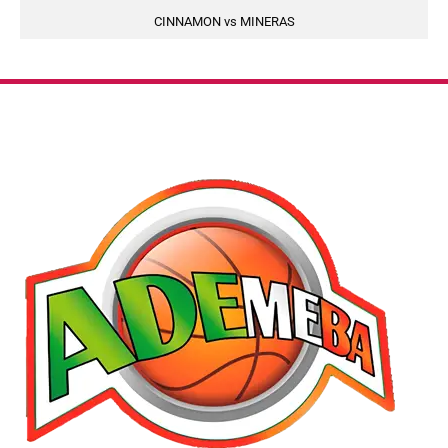
CINNAMON vs MINERAS