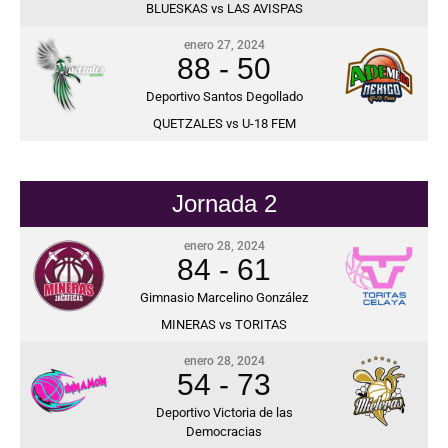
BLUESKAS vs LAS AVISPAS
enero 27, 2024
88
-
50
Deportivo Santos Degollado
QUETZALES vs U-18 FEM
Jornada 2
enero 28, 2024
84
-
61
Gimnasio Marcelino González
MINERAS vs TORITAS
enero 28, 2024
54
-
73
Deportivo Victoria de las
Democracias