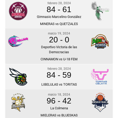
febrero 28, 2024
84
-
61
Gimnasio Marcelino González
MINERAS vs QUETZALES
marzo 19, 2024
20
-
0
Deportivo Victoria de las
Democracias
CINNAMON vs U-18 FEM
febrero 28, 2024
84
-
59
LIBELULAS vs TORITAS
marzo 18, 2024
96
-
42
La Colmena
MIELERAS vs BLUESKAS