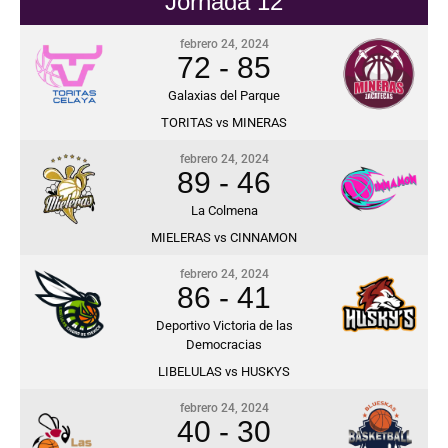
Jornada 12
febrero 24, 2024
72
-
85
Galaxias del Parque
TORITAS vs MINERAS
febrero 24, 2024
89
-
46
La Colmena
MIELERAS vs CINNAMON
febrero 24, 2024
86
-
41
Deportivo Victoria de las
Democracias
LIBELULAS vs HUSKYS
febrero 24, 2024
40
-
30