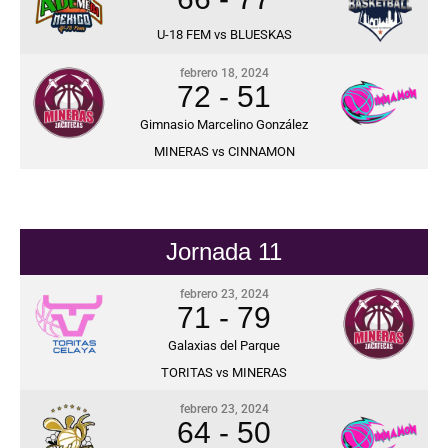
U-18 FEM vs BLUESKAS
febrero 18, 2024
72
-
51
Gimnasio Marcelino González
MINERAS vs CINNAMON
Jornada 11
febrero 23, 2024
71
-
79
Galaxias del Parque
TORITAS vs MINERAS
febrero 23, 2024
64
-
50