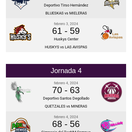
Deportivo Tirso Hernández
BLUESKAS vs MIELERAS
febrero 3, 2024
61
-
59
Huskys Center
HUSKYS vs LAS AVISPAS
Jornada 4
febrero 4, 2024
70
-
63
Deportivo Santos Degollado
QUETZALES vs MINERAS
febrero 4, 2024
68
-
56