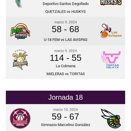
Deportivo Santos Degollado
QUETZALES vs HUSKYS
marzo 9, 2024
58
-
68
U-18 FEM vs LAS AVISPAS
marzo 9, 2024
114
-
55
La Colmena
MIELERAS vs TORITAS
Jornada 18
marzo 10, 2024
59
-
67
Gimnasio Marcelino González