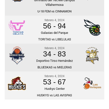
Gimnasio del TecNM Campus
Villahermosa
U-18 FEM vs CINNAMON
febrero 4, 2024
56
-
94
Galaxias del Parque
TORITAS vs LIBELULAS
febrero 4, 2024
34
-
83
Deportivo Tirso Hernández
BLUESKAS vs MIELERAS
febrero 4, 2024
53
-
67
Huskys Center
HUSKYS vs LAS AVISPAS