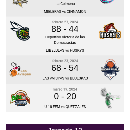
La Colmena
MIELERAS vs CINNAMON
febrero 23, 2024
88
-
44
Deportivo Victoria de las
Democracias
LIBELULAS vs HUSKYS
febrero 23, 2024
68
-
54
LAS AVISPAS vs BLUESKAS
marzo 19, 2024
0
-
20
U-18 FEM vs QUETZALES