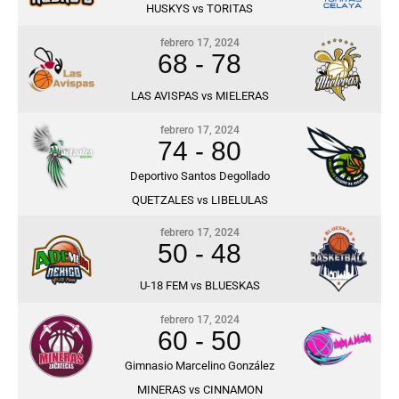
HUSKYS vs TORITAS
febrero 17, 2024
68
-
78
LAS AVISPAS vs MIELERAS
febrero 17, 2024
74
-
80
Deportivo Santos Degollado
QUETZALES vs LIBELULAS
febrero 17, 2024
50
-
48
U-18 FEM vs BLUESKAS
febrero 17, 2024
60
-
50
Gimnasio Marcelino González
MINERAS vs CINNAMON