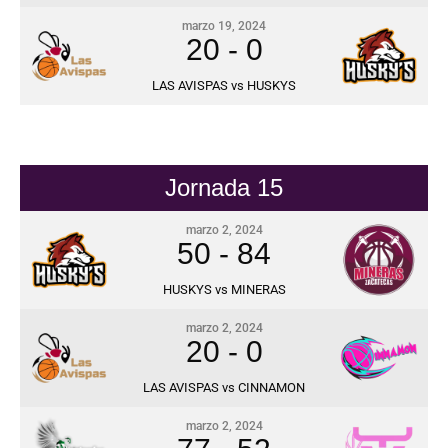
marzo 19, 2024
20
-
0
LAS AVISPAS vs HUSKYS
Jornada 15
marzo 2, 2024
50
-
84
HUSKYS vs MINERAS
marzo 2, 2024
20
-
0
LAS AVISPAS vs CINNAMON
marzo 2, 2024