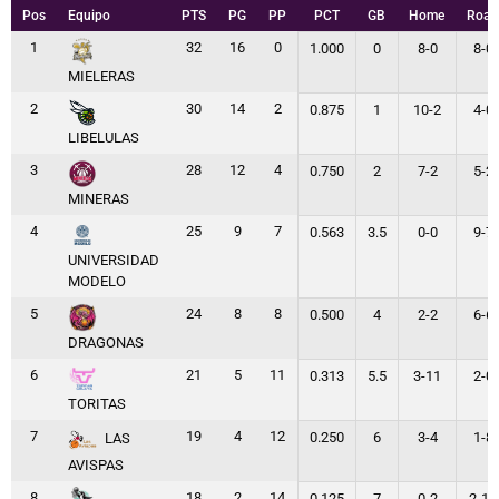
Pos
Equipo
PTS
PG
PP
PCT
GB
Home
Road
1
32
16
0
1.000
0
8-0
8-0
MIELERAS
2
30
14
2
0.875
1
10-2
4-0
LIBELULAS
3
28
12
4
0.750
2
7-2
5-2
MINERAS
4
25
9
7
0.563
3.5
0-0
9-7
UNIVERSIDAD
MODELO
5
24
8
8
0.500
4
2-2
6-6
DRAGONAS
6
21
5
11
0.313
5.5
3-11
2-0
TORITAS
7
19
4
12
0.250
6
3-4
1-8
LAS
AVISPAS
8
18
2
14
0.125
7
0-2
2-12