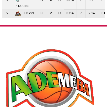
PENGUINS
9
18
2
14
0.125
7
2-14
0-0
HUSKYS