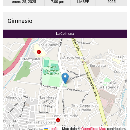
enero 25, 2025
7:00 pm
LMBPF
2025
Gimnasio
La Colmena
Leaflet
|
Map data ©
OpenStreetMap
contributors