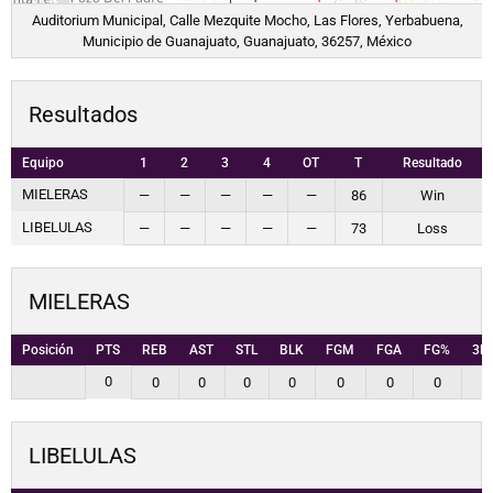
Auditorium Municipal, Calle Mezquite Mocho, Las Flores, Yerbabuena,
Municipio de Guanajuato, Guanajuato, 36257, México
Resultados
Equipo
1
2
3
4
OT
T
Resultado
MIELERAS
—
—
—
—
—
86
Win
LIBELULAS
—
—
—
—
—
73
Loss
MIELERAS
Posición
PTS
REB
AST
STL
BLK
FGM
FGA
FG%
3P
0
0
0
0
0
0
0
0
0
LIBELULAS