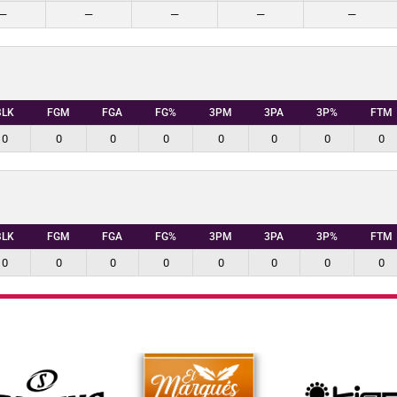
—
—
—
—
—
BLK
FGM
FGA
FG%
3PM
3PA
3P%
FTM
0
0
0
0
0
0
0
0
BLK
FGM
FGA
FG%
3PM
3PA
3P%
FTM
0
0
0
0
0
0
0
0