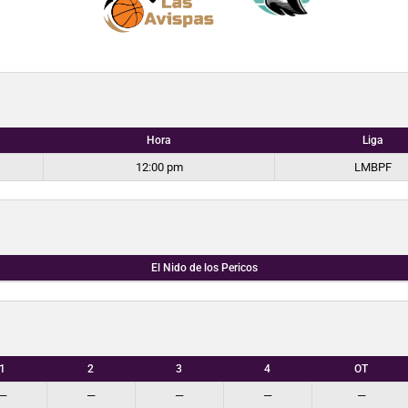
Hora
Liga
12:00 pm
LMBPF
El Nido de los Pericos
1
2
3
4
OT
—
—
—
—
—