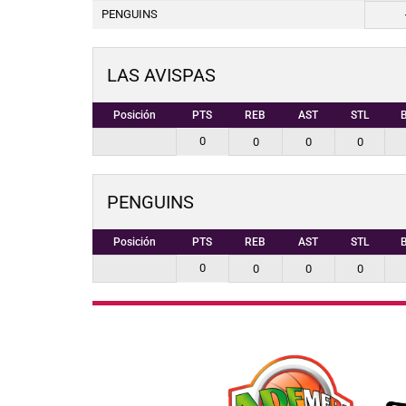
PENGUINS
LAS AVISPAS
Posición
PTS
REB
AST
STL
0
0
0
0
PENGUINS
Posición
PTS
REB
AST
STL
0
0
0
0