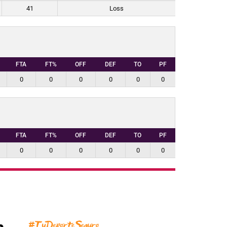
41
Loss
FTA
FT%
OFF
DEF
TO
PF
0
0
0
0
0
0
FTA
FT%
OFF
DEF
TO
PF
0
0
0
0
0
0