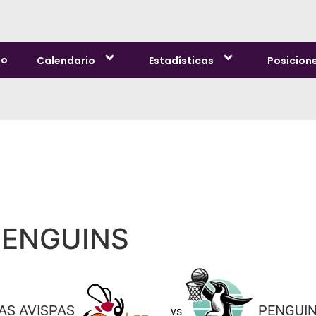
io
Calendario
Estadísticas
Posicion
PENGUINS
AS AVISPAS
PENGUI
vs