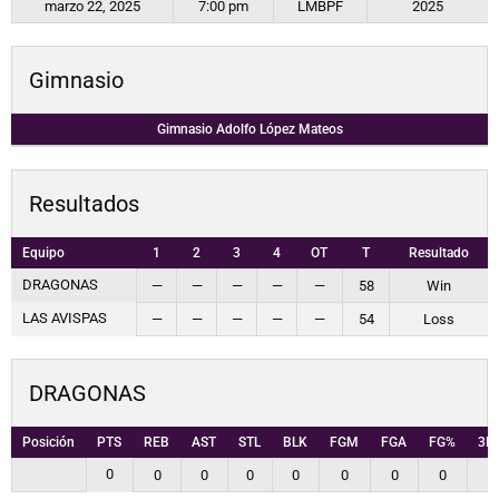
marzo 22, 2025
7:00 pm
LMBPF
2025
Gimnasio
Gimnasio Adolfo López Mateos
Resultados
Equipo
1
2
3
4
OT
T
Resultado
DRAGONAS
—
—
—
—
—
58
Win
LAS AVISPAS
—
—
—
—
—
54
Loss
DRAGONAS
Posición
PTS
REB
AST
STL
BLK
FGM
FGA
FG%
3P
0
0
0
0
0
0
0
0
0