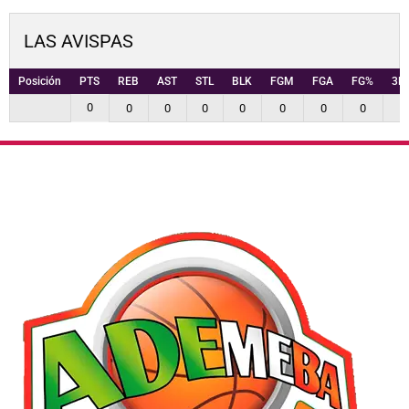
LAS AVISPAS
Posición
PTS
REB
AST
STL
BLK
FGM
FGA
FG%
3P
0
0
0
0
0
0
0
0
0