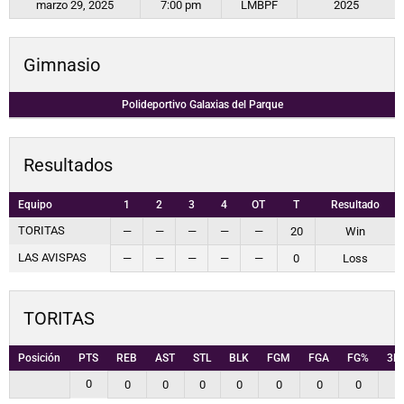
marzo 29, 2025
7:00 pm
LMBPF
2025
Gimnasio
Polideportivo Galaxias del Parque
Resultados
Equipo
1
2
3
4
OT
T
Resultado
TORITAS
—
—
—
—
—
20
Win
LAS AVISPAS
—
—
—
—
—
0
Loss
TORITAS
Posición
PTS
REB
AST
STL
BLK
FGM
FGA
FG%
3P
0
0
0
0
0
0
0
0
0