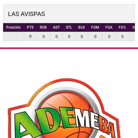
LAS AVISPAS
Posición
PTS
REB
AST
STL
BLK
FGM
FGA
FG%
3P
0
0
0
0
0
0
0
0
0