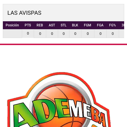
LAS AVISPAS
Posición
PTS
REB
AST
STL
BLK
FGM
FGA
FG%
3P
0
0
0
0
0
0
0
0
0