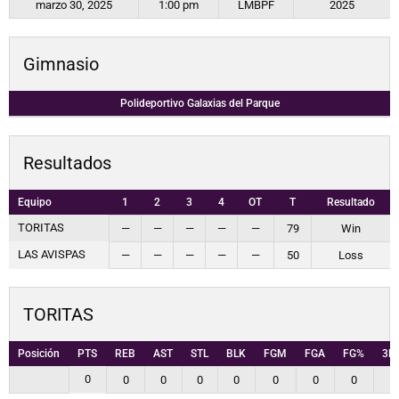
marzo 30, 2025
1:00 pm
LMBPF
2025
Gimnasio
Polideportivo Galaxias del Parque
Resultados
Equipo
1
2
3
4
OT
T
Resultado
TORITAS
—
—
—
—
—
79
Win
LAS AVISPAS
—
—
—
—
—
50
Loss
TORITAS
Posición
PTS
REB
AST
STL
BLK
FGM
FGA
FG%
3P
0
0
0
0
0
0
0
0
0