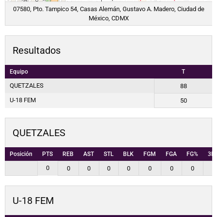
07580, Pto. Tampico 54, Casas Alemán, Gustavo A. Madero, Ciudad de
México, CDMX
Resultados
Equipo
T
QUETZALES
88
U-18 FEM
50
QUETZALES
Posición
PTS
REB
AST
STL
BLK
FGM
FGA
FG%
3P
0
0
0
0
0
0
0
0
0
U-18 FEM