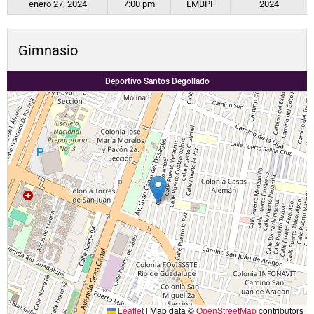
enero 27, 2024
7:00 pm
LMBPF
2024
Gimnasio
Deportivo Santos Degollado
Leaflet
|
Map data ©
OpenStreetMap
contributors