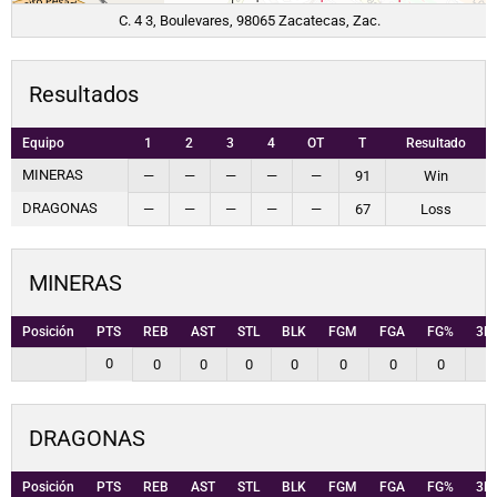
C. 4 3, Boulevares, 98065 Zacatecas, Zac.
Resultados
Equipo
1
2
3
4
OT
T
Resultado
MINERAS
—
—
—
—
—
91
Win
DRAGONAS
—
—
—
—
—
67
Loss
MINERAS
Posición
PTS
REB
AST
STL
BLK
FGM
FGA
FG%
3P
0
0
0
0
0
0
0
0
0
DRAGONAS
Posición
PTS
REB
AST
STL
BLK
FGM
FGA
FG%
3P