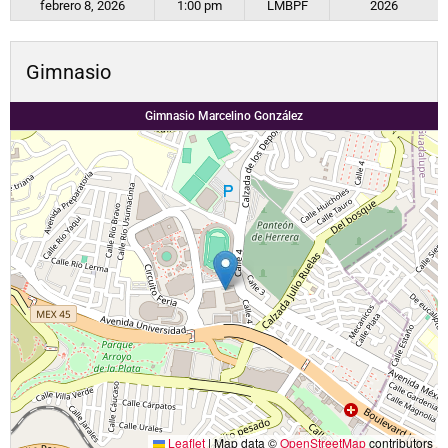
febrero 8, 2026
1:00 pm
LMBPF
2026
Gimnasio
Gimnasio Marcelino González
Leaflet
|
Map data ©
OpenStreetMap
contributors