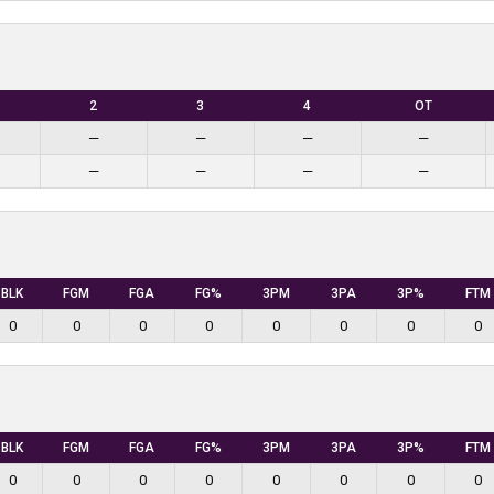
2
3
4
OT
—
—
—
—
—
—
—
—
BLK
FGM
FGA
FG%
3PM
3PA
3P%
FTM
0
0
0
0
0
0
0
0
BLK
FGM
FGA
FG%
3PM
3PA
3P%
FTM
0
0
0
0
0
0
0
0