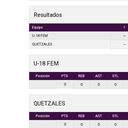
Resultados
Equipo
1
U-18 FEM
—
QUETZALES
—
U-18 FEM
Posición
PTS
REB
AST
STL
0
0
0
0
QUETZALES
Posición
PTS
REB
AST
STL
0
0
0
0