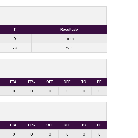
T
Resultado
0
Loss
20
Win
FTA
FT%
OFF
DEF
TO
PF
0
0
0
0
0
0
FTA
FT%
OFF
DEF
TO
PF
0
0
0
0
0
0