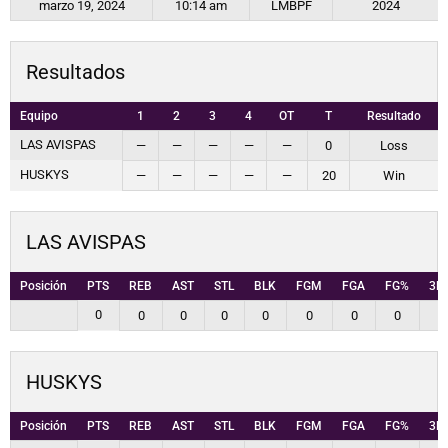
marzo 19, 2024
10:14 am
LMBPF
2024
Resultados
Equipo
1
2
3
4
OT
T
Resultado
LAS AVISPAS
—
—
—
—
—
0
Loss
HUSKYS
—
—
—
—
—
20
Win
LAS AVISPAS
Posición
PTS
REB
AST
STL
BLK
FGM
FGA
FG%
3P
0
0
0
0
0
0
0
0
0
HUSKYS
Posición
PTS
REB
AST
STL
BLK
FGM
FGA
FG%
3P