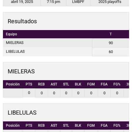
abril 19, 2025
7:15 pm
LMBPF
2025 playoffs
Resultados
Equipo
T
MIELERAS
90
LIBELULAS
60
MIELERAS
Posición
PTS
REB
AST
STL
BLK
FGM
FGA
FG%
3P
0
0
0
0
0
0
0
0
0
LIBELULAS
Posición
PTS
REB
AST
STL
BLK
FGM
FGA
FG%
3P