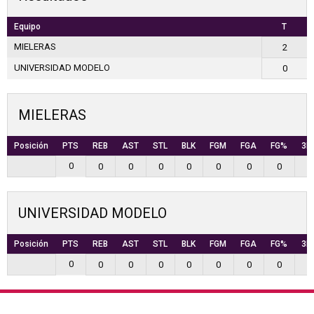
Equipo
T
MIELERAS
2
UNIVERSIDAD MODELO
0
MIELERAS
Posición
PTS
REB
AST
STL
BLK
FGM
FGA
FG%
3P
0
0
0
0
0
0
0
0
0
UNIVERSIDAD MODELO
Posición
PTS
REB
AST
STL
BLK
FGM
FGA
FG%
3P
0
0
0
0
0
0
0
0
0