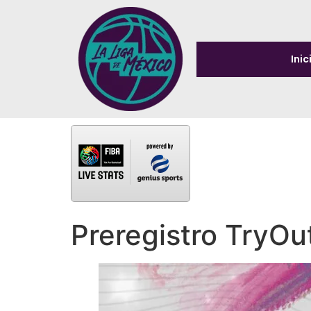
Inic
Preregistro TryOu