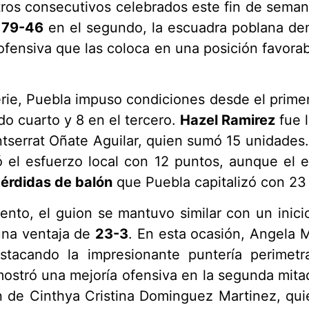
ros consecutivos celebrados este fin de seman
y
79-46
en el segundo, la escuadra poblana dem
 ofensiva que las coloca en una posición favorab
erie, Puebla impuso condiciones desde el primer
do cuarto y 8 en el tercero.
Hazel Ramirez
fue l
serrat Oñate Aguilar, quien sumó 15 unidades. 
ó el esfuerzo local con 12 puntos, aunque el e
érdidas de balón
que Puebla capitalizó con 23 p
ento, el guion se mantuvo similar con un inic
 una ventaja de
23-3
. En esta ocasión, Angela 
stacando la impresionante puntería perimetr
 mostró una mejoría ofensiva en la segunda mita
ón de Cinthya Cristina Dominguez Martinez, q